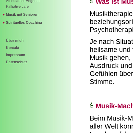
Was ist Mu
Ambulantes Angebot
Palliative care
Musiktherapie 
Musik mit Senioren
beziehungsori
Spirituelles Coaching
Psychotherapi
Je nach Situa
Über mich
Kontakt
heilsame und
Impressum
Musik gehen, 
Datenschutz
Ausdruck und
Gefühlen übe
Stimme.
Musik-Mac
Beim Musik-Ma
aller Welt kön