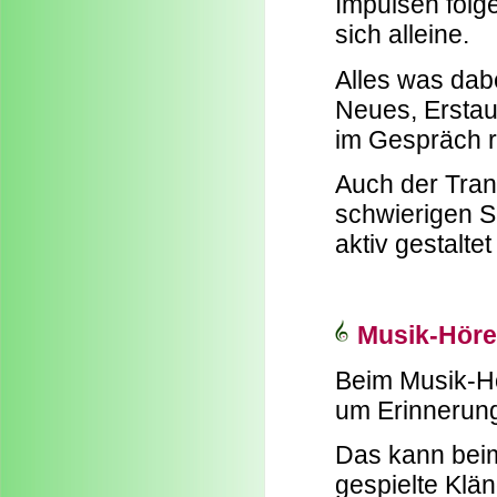
Impulsen folg
sich alleine.
Alles was dab
Neues, Erstaun
im Gespräch re
Auch der Tran
schwierigen S
aktiv gestalte
Musik-Hör
Beim Musik-Hö
um Erinnerun
Das kann beim
gespielte Klä