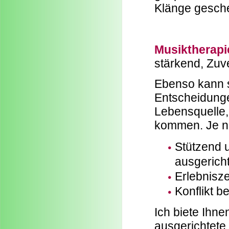
Klänge gesch
Musiktherap
stärkend, Zuv
Ebenso kann si
Entscheidungen
Lebensquelle
kommen. Je na
Stützend u
ausgericht
Erlebnisz
Konflikt b
Ich biete Ihne
ausgerichtete